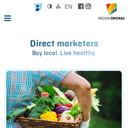
EN





Direct marketers
Buy local. Live healthy.